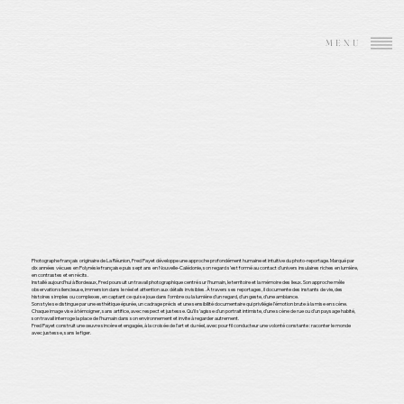
MENU
Photographe français originaire de La Réunion, Fred Payet développe une approche profondément humaine et intuitive du photo-reportage. Marqué par
dix années vécues en Polynésie française puis sept ans en Nouvelle-Calédonie, son regard s’est formé au contact d’univers insulaires riches en lumière,
en contrastes et en récits.
Installé aujourd’hui à Bordeaux, Fred poursuit un travail photographique centré sur l’humain, le territoire et la mémoire des lieux. Son approche mêle
observation silencieuse, immersion dans le réel et attention aux détails invisibles. À travers ses reportages, il documente des instants de vie, des
histoires simples ou complexes, en captant ce qui se joue dans l’ombre ou la lumière d’un regard, d’un geste, d’une ambiance.
Son style se distingue par une esthétique épurée, un cadrage précis et une sensibilité documentaire qui privilégie l’émotion brute à la mise en scène.
Chaque image vise à témoigner, sans artifice, avec respect et justesse. Qu’il s’agisse d’un portrait intimiste, d’une scène de rue ou d’un paysage habité,
son travail interroge la place de l’humain dans son environnement et invite à regarder autrement.
Fred Payet construit une œuvre sincère et engagée, à la croisée de l’art et du réel, avec pour fil conducteur une volonté constante : raconter le monde
avec justesse, sans le figer.